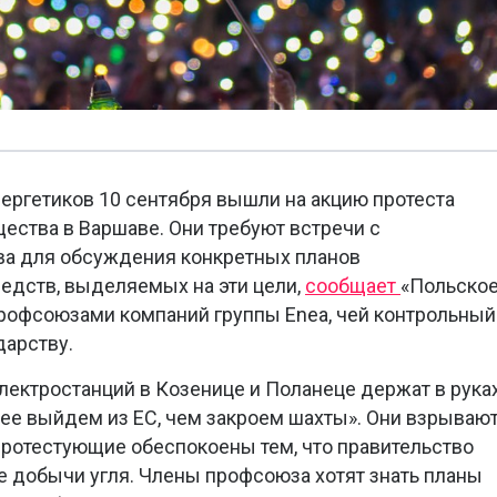
нергетиков 10 сентября вышли на акцию протеста
ства в Варшаве. Они требуют встречи с
ва для обсуждения конкретных планов
редств, выделяемых на эти цели,
сообщает
«Польско
профсоюзами компаний группы Enea, чей контрольный
дарству.
электростанций в Козенице и Поланеце держат в рука
рее выйдем из ЕС, чем закроем шахты». Они взрываю
ротестующие обеспокоены тем, что правительство
 добычи угля. Члены профсоюза хотят знать планы