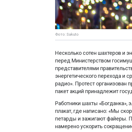
Фото: Sakuto
Несколько сотен шахтеров и э
перед Министерством госимуще
представителями правительст
энергетического перехода и с
радио». Протест организован 
пакет акций принадлежит госу
Работники шахты «Богданка», 
плакат, где написано: «Мы ско
петарды и зажигают файеры. П
намерено ускорить сокращение