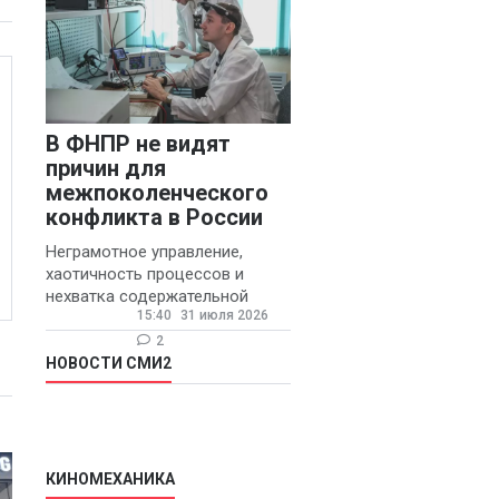
В ФНПР не видят
причин для
межпоколенческого
конфликта в России
Неграмотное управление,
хаотичность процессов и
нехватка содержательной
15:40
31 июля 2026
обратной связи от
руководителя являются
2
основными причинами
НОВОСТИ СМИ2
конфликтов и раздражения в
КИНОМЕХАНИКА