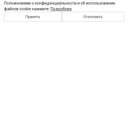
Положениями о конфиденциальности и об использовании
файлов cookie нажмите:
Подробнее
Принять
Отклонить
История
Персоналии
Выходные данные
Виджет "Солидарности"
Контакты
Подписка
Реклама
Партнеры
Архив сайта
Забастовка
Закон
Зарплата
ЖКХ
Компенсация
Колдоговор
Налоги
Общество
Пенсия
Профсоюз
Пособие
Реформы
Страхование
Все теги