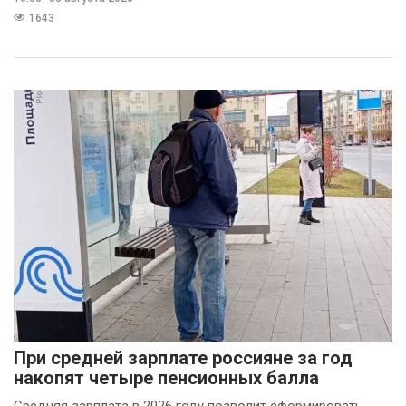
предполагает
1643
При средней зарплате россияне за год
накопят четыре пенсионных балла
Средняя зарплата в 2026 году позволит сформировать