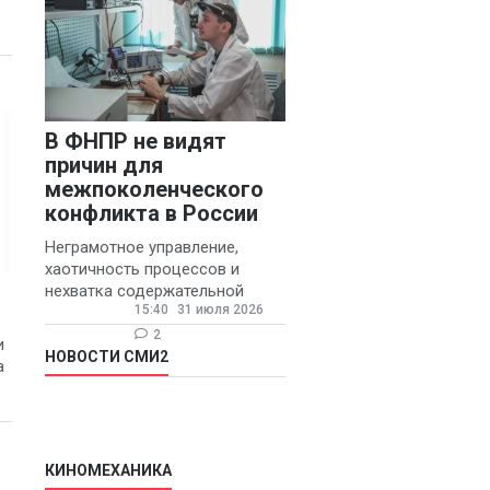
В ФНПР не видят
причин для
межпоколенческого
конфликта в России
Неграмотное управление,
хаотичность процессов и
нехватка содержательной
15:40
31 июля 2026
обратной связи от
руководителя являются
2
и
основными причинами
НОВОСТИ СМИ2
а
конфликтов и раздражения в
КИНОМЕХАНИКА