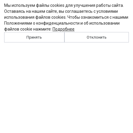
Мы используем файлы cookies для улучшения работы сайта.
Оставаясь на нашем сайте, вы соглашаетесь с условиями
использования файлов cookies. Чтобы ознакомиться с нашими
Положениями о конфиденциальности и об использовании
файлов cookie нажмите:
Подробнее
Принять
Отклонить
История
Персоналии
Выходные данные
Виджет "Солидарности"
Контакты
Подписка
Реклама
Партнеры
Архив сайта
Забастовка
Закон
Зарплата
ЖКХ
Компенсация