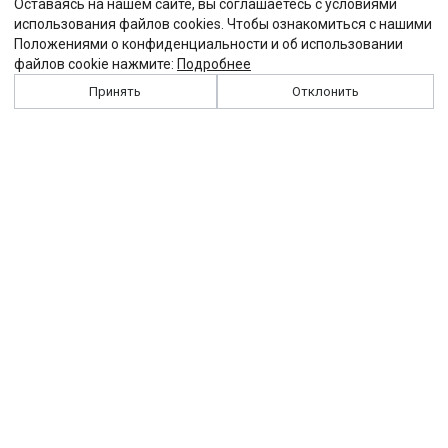
Оставаясь на нашем сайте, вы соглашаетесь с условиями
использования файлов cookies. Чтобы ознакомиться с нашими
Положениями о конфиденциальности и об использовании
файлов cookie нажмите:
Подробнее
Принять
Отклонить
История
Персоналии
Выходные данные
Виджет "Солидарности"
Контакты
Подписка
Реклама
Партнеры
Архив сайта
Забастовка
Закон
Зарплата
ЖКХ
Компенсация
Колдоговор
Налоги
Общество
Пенсия
Профсоюз