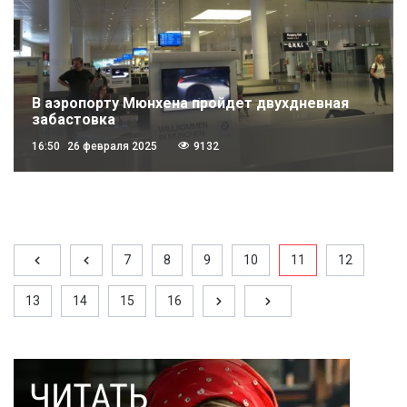
В аэропорту Мюнхена пройдет двухдневная
забастовка
16:50
26 февраля 2025
9132
7
8
9
10
11
12
13
14
15
16