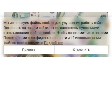
Мы используем файлы cookies для улучшения работы сайта.
Оставаясь на нашем сайте, вы соглашаетесь с условиями
использования файлов cookies. Чтобы ознакомиться с нашими
Положениями о конфиденциальности и об использовании
файлов cookie нажмите:
Подробнее
Принять
Отклонить
Добровольно и с пенсией
Новые законы августа
09:17
01 августа 2026