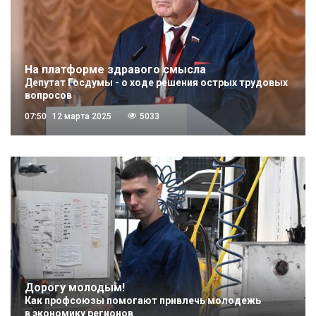
На платформе здравого смысла
Депутат Госдумы - о ходе решения острых трудовых
вопросов
07:50
12 марта 2025
5033
Дорогу молодым!
Как профсоюзы помогают привлечь молодежь
в экономику регионов