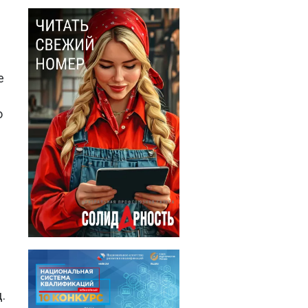
е
о
.