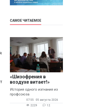
САМОЕ ЧИТАЕМОЕ
я
«Шизофрения в
т
воздухе витает!»
История одного изгнания из
профсоюза
07:55
05 августа 2026
2229
12