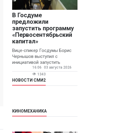
В Госдуме
предложили
запустить программу
«Первосентябрьский
капитал»
Вице‑спикер Госдумы Борис
Чернышов выступил с
инициативой запустить
16:06
03 августа 2026
ежегодную федеральную
программу
1343
«Первосентябрьский капитал»
НОВОСТИ СМИ2
- она предполагает
КИНОМЕХАНИКА