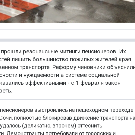
и прошли резонансные митинги пенсионеров. Их
стей лишить большинство пожилых жителей края
венном транспорте. Реформу чиновники объяснил
сности и нуждаемости в системе социальной
казались эффективными - с 1 февраля закон
реть.
в пенсионеров выстроились на пешеходном переходе
 Сочи, полностью блокировав движение транспорта н
 удалось (деликатно, впрочем) оттеснить
и. Демонстранты потребовали от городских и