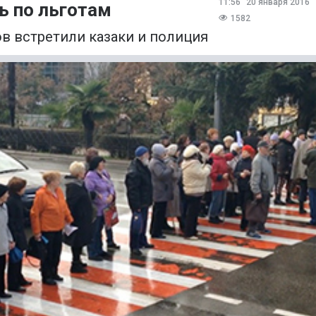
11:56
20 января 2016
ь по льготам
1582
в встретили казаки и полиция