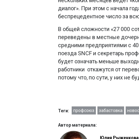
нескольких месяцев ведет «к
диалог». При этом с начала го
беспрецедентное число за вс
В общей сложности «27 000 со
переведены в местные дочерн
средними предприятиями с 40
поезда SNCF и секретарь профс
будет означать меньше выходн
работники откажутся от перево
потому что, по сути, у них не 
профсоюз
забастовка
новос
Теги:
Автор материала:
Юлия Рыженкова