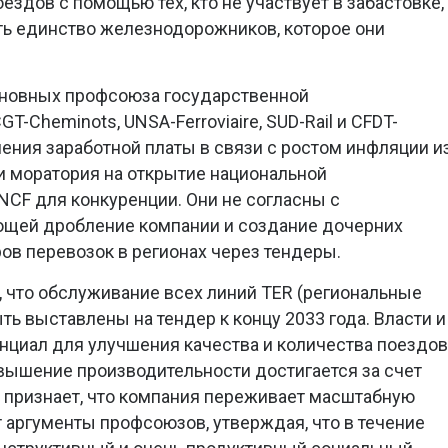
здов с помощью тех, кто не участвует в забастовке,
ть единство железнодорожников, которое они
сновных профсоюза государственной
-Cheminots, UNSA-Ferroviaire, SUD-Rail и CFDT-
ения заработной платы в связи с ростом инфляции и
и моратория на открытие национальной
CF для конкуренции. Они не согласны с
ющей дробление компании и создание дочерних
ов перевозок в регионах через тендеры.
 что обслуживание всех линий TER (региональные
ь выставлены на тендер к концу 2033 года. Власти и
енциал для улучшения качества и количества поездов
вышение производительности достигается за счет
 признает, что компания переживает масштабную
 аргументы профсоюзов, утверждая, что в течение