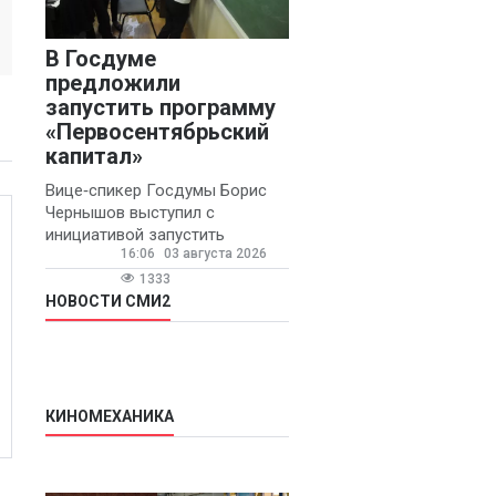
В Госдуме
предложили
запустить программу
«Первосентябрьский
капитал»
Вице‑спикер Госдумы Борис
Чернышов выступил с
инициативой запустить
16:06
03 августа 2026
ежегодную федеральную
программу
1333
«Первосентябрьский капитал»
НОВОСТИ СМИ2
- она предполагает
КИНОМЕХАНИКА