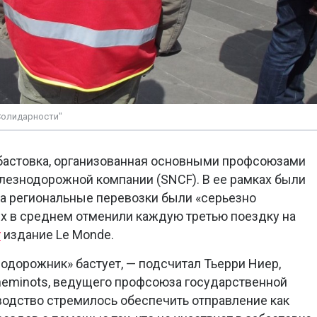
Солидарности"
абастовка, организованная основными профсоюзами
лезнодорожной компании (SNCF). В ее рамках были
а региональные перевозки были «серьезно
х в среднем отменили каждую третью поездку на
т
издание Le Monde.
одорожник» бастует, — подсчитал Тьерри Ниер,
heminots, ведущего профсоюза государственной
оводство стремилось обеспечить отправление как