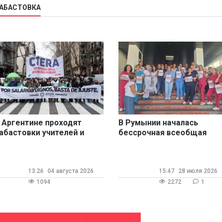
ЗАБАСТОВКА
 Аргентине проходят
В Румынии началась
абастовки учителей и
бессрочная всеобщая
оцманов
забастовка
13:26
04 августа 2026
15:47
28 июля 2026
1094
2272
1