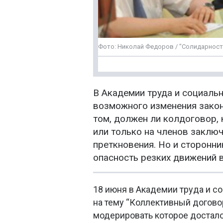
Фото: Николай Федоров / "Солидарност
В Академии труда и социаль
возможного изменения закон
том, должен ли колдоговор, 
или только на членов заклю
преткновения. Но и сторонн
опасность резких движений в
18 июня в Академии труда и с
на тему “Коллективный догово
модерировать которое достал