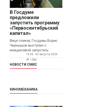
В Госдуме
предложили
м
запустить программу
«Первосентябрьский
капитал»
Вице‑спикер Госдумы Борис
Чернышов выступил с
инициативой запустить
16:06
03 августа 2026
ежегодную федеральную
,
программу
1386
«Первосентябрьский капитал»
НОВОСТИ СМИ2
- она предполагает
КИНОМЕХАНИКА