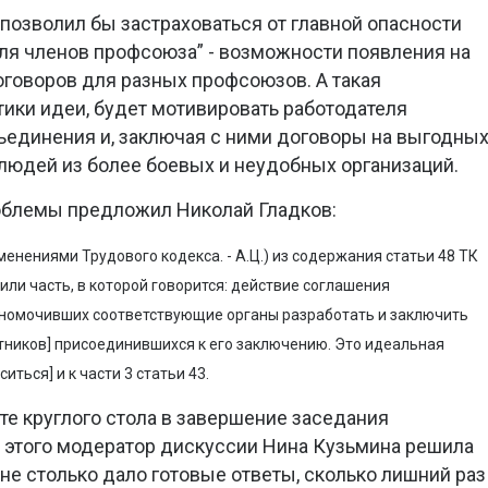
, позволил бы застраховаться от главной опасности
ля членов профсоюза” - возможности появления на
говоров для разных профсоюзов. А такая
тики идеи, будет мотивировать работодателя
ъединения и, заключая с ними договоры на выгодны
 людей из более боевых и неудобных организаций.
облемы предложил Николай Гладков:
зменениями Трудового кодекса. - А.Ц.) из содержания статьи 48 ТК
чили часть, в которой говорится: действие соглашения
лномочивших соответствующие органы разработать и заключить
отников] присоединившихся к его заключению. Это идеальная
ться] и к части 3 статьи 43.
нте круглого стола в завершение заседания
, этого модератор дискуссии Нина Кузьмина решила
не столько дало готовые ответы, сколько лишний раз