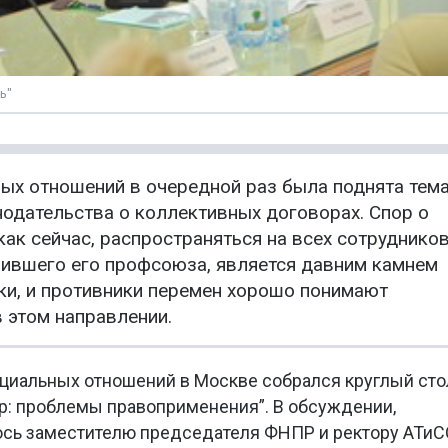
ь"
ных отношений в очередной раз была поднята тем
одательства о коллективных договорах. Спор о
как сейчас, распространяться на всех сотруднико
чившего его профсоюза, является давним камнем
ики, и противники перемен хорошо понимают
 этом направлении.
оциальных отношений в Москве собрался круглый сто
р: проблемы правоприменения”. В обсуждении,
ось заместителю председателя ФНПР и ректору АТиС