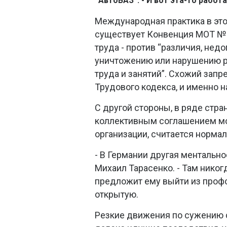
“АвтоВАЗ”. - И вот эта-то работ
Международная практика в этом
существует Конвенция МОТ № 
труда - против “различия, не
уничтожению или нарушению р
труда и занятий”. Схожий запр
Трудового кодекса, и именно 
С другой стороны, в ряде стра
коллективным соглашением мо
организации, считается норма
- В Германии другая ментально
Михаил Тарасенко. - Там никог
предложит ему выйти из профс
открытую.
Резкие движения по сужению 