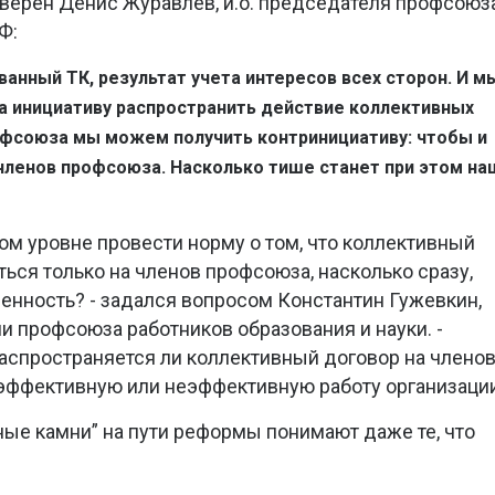
верен Денис Журавлев, и.о. председателя профсоюз
Ф:
анный ТК, результат учета интересов всех сторон. И м
на инициативу распространить действие коллективных
офсоюза мы можем получить контринициативу: чтобы и
членов профсоюза. Насколько тише станет при этом на
ном уровне провести норму о том, что коллективный
ься только на членов профсоюза, насколько сразу,
енность? - задался вопросом Константин Гужевкин,
и профсоюза работников образования и науки. -
распространяется ли коллективный договор на члено
 эффективную или неэффективную работу организации
ные камни” на пути реформы понимают даже те, что