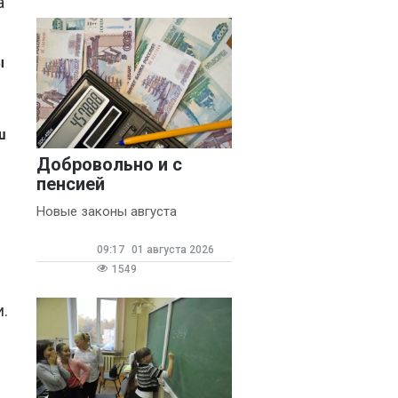
а
ы
ш
Добровольно и с
пенсией
Новые законы августа
09:17
01 августа 2026
1549
в
.