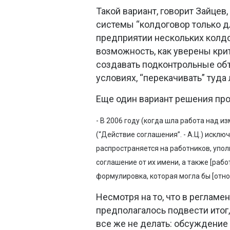
Такой вариант, говорит Зайцев
системы “колдоговор только д
предприятии нескольких колдо
возможность, как уверены кри
создавать подконтрольные об
условиях, “перекачивать” туда
Еще один вариант решения пр
- В 2006 году (когда шла работа над и
(“Действие соглашения”. - А.Ц.) исклю
распространяется на работников, упо
соглашение от их имени, а также [раб
формулировка, которая могла бы [относи
Несмотря на то, что в регламе
предполагалось подвести итог
все же не делать: обсуждение 