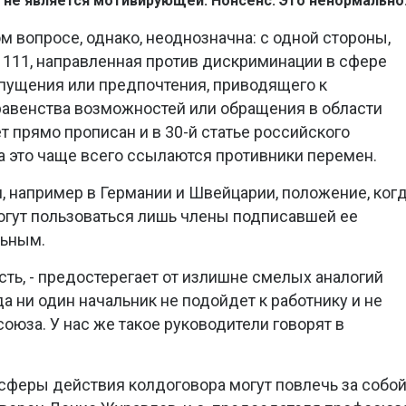
а не является мотивирующей. Нонсенс. Это ненормально.
 вопросе, однако, неоднозначна: с одной стороны,
111, направленная против дискриминации в сфере
допущения или предпочтения, приводящего к
авенства возможностей или обращения в области
ет прямо прописан и в 30-й статье российского
на это чаще всего ссылаются противники перемен.
н, например в Германии и Швейцарии, положение, ког
гут пользоваться лишь члены подписавшей ее
льным.
сть, - предостерегает от излишне смелых аналогий
да ни один начальник не подойдет к работнику и не
оюза. У нас же такое руководители говорят в
сферы действия колдоговора могут повлечь за собо