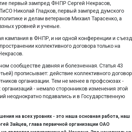
стие первый зампред ФНПР Сергей Некрасов,
АТиСО Николай Гладков, первый зампред думского
 политике и делам ветеранов Михаил Тарасенко, а
зных уровней и ученые.
ая кампания в ФНПР, и ни одной конференции и съез
спространении коллективного договора только на
Некрасов.
зном сообществе давняя и болезненная. Статья 43
етьей) прописывает: действие коллективного догово
тников организации. Тем не менее в профсоюзах -
 организаций - немало сторонников изменения этой
ний неоднократно подавались и в Государственную
шения на всех уровнях - это наша основная работа, наш
ргей Зайцев, глава первичной организации ОАО