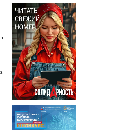
да
ра