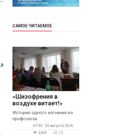
..
САМОЕ ЧИТАЕМОЕ
да
«Шизофрения в
воздухе витает!»
История одного изгнания из
профсоюза
07:55
05 августа 2026
й
2269
12