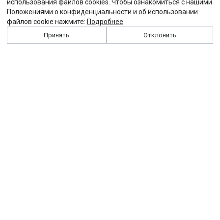
использования файлов cookies. Чтобы ознакомиться с нашими
Положениями о конфиденциальности и об использовании
файлов cookie нажмите:
Подробнее
Принять
Отклонить
История
Персоналии
Выходные данные
Виджет "Солидарности"
Контакты
Подписка
Реклама
Партнеры
Архив сайта
Забастовка
Закон
Зарплата
ЖКХ
Компенсация
Колдоговор
Налоги
Общество
Пенсия
Профсоюз