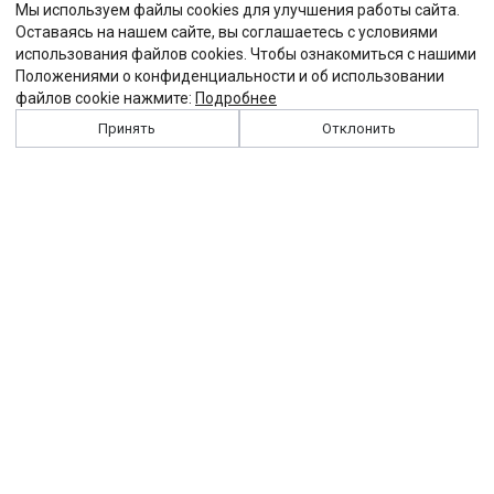
Мы используем файлы cookies для улучшения работы сайта.
Оставаясь на нашем сайте, вы соглашаетесь с условиями
использования файлов cookies. Чтобы ознакомиться с нашими
Положениями о конфиденциальности и об использовании
файлов cookie нажмите:
Подробнее
Принять
Отклонить
История
Персоналии
Выходные данные
Виджет "Солидарности"
Контакты
Подписка
Реклама
Партнеры
Архив сайта
Забастовка
Закон
Зарплата
ЖКХ
Компенсация
Колдоговор
Налоги
Общество
Пенсия
Профсоюз