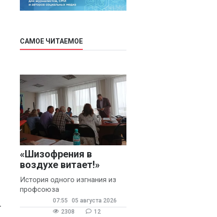
САМОЕ ЧИТАЕМОЕ
м
«Шизофрения в
воздухе витает!»
История одного изгнания из
профсоюза
07:55
05 августа 2026
т
2308
12