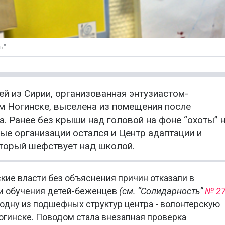
ь"
й из Сирии, организованная энтузиастом-
 Ногинске, выселена из помещения после
. Ранее без крыши над головой на фоне “охоты” 
е организации остался и Центр адаптации и
оторый шефствует над школой.
ские власти без объяснения причин отказали в
и обучения детей-беженцев
(см. “Солидарность”
№ 27
 одну из подшефных структур центра - волонтерскую
огинске. Поводом стала внезапная проверка