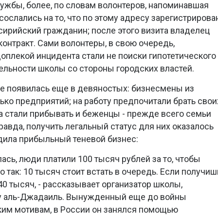
ужбы, более, по словам волонтеров, напоминавшая
ослались на то, что по этому адресу зарегистрирова
ирийский гражданин; после этого визита владелец
онтракт. Сами волонтеры, в свою очередь,
доплекой инцидента стали не поиски гипотетического
тельности школы со стороны городских властей.
е появилась еще в девяностых: бизнесмены из
ько предприятий; на работу предпочитали брать свои
да стали прибывать и беженцы - прежде всего семьи
авда, получить легальный статус для них оказалось
дила прибыльный теневой бизнес:
алась, люди платили 100 тысяч рублей за то, чтобы
 так: 10 тысяч стоит встать в очередь. Если получиш
0 тысяч, - рассказывает организатор школы,
у аль-Джадаиль. Вынужденный еще до войны
ким мотивам, в России он занялся помощью