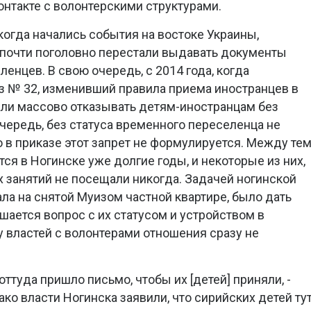
онтакте с волонтерскими структурами.
 когда начались события на востоке Украины,
 почти поголовно перестали выдавать документы
нцев. В свою очередь, с 2014 года, когда
з № 32, изменивший правила приема иностранцев в
али массово отказывать детям-иностранцам без
очередь, без статуса временного переселенца не
 в приказе этот запрет не формулируется. Между те
ся в Ногинске уже долгие годы, и некоторые из них,
х занятий не посещали никогда. Задачей ногинской
ла на снятой Муизом частной квартире, было дать
шается вопрос с их статусом и устройством в
у властей с волонтерами отношения сразу не
оттуда пришло письмо, чтобы их [детей] приняли, -
ако власти Ногинска заявили, что сирийских детей ту