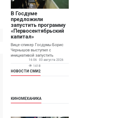
В Госдуме
предложили
запустить программу
«Первосентябрьский
капитал»
Вице‑спикер Госдумы Борис
Чернышов выступил с
инициативой запустить
16:06
03 августа 2026
ежегодную федеральную
программу
1418
«Первосентябрьский капитал»
НОВОСТИ СМИ2
- она предполагает
КИНОМЕХАНИКА