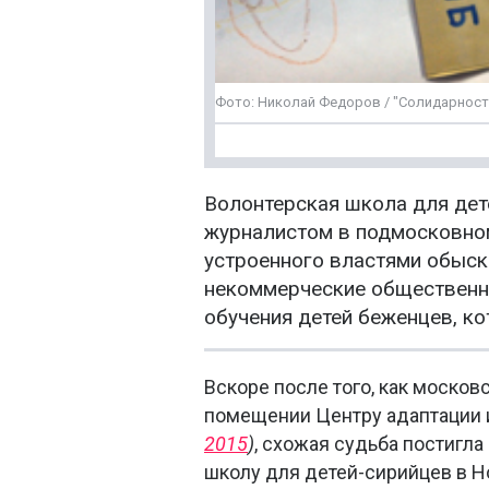
Фото: Николай Федоров / "Солидарност
Волонтерская школа для дете
журналистом в подмосковном
устроенного властями обыска
некоммерческие общественны
обучения детей беженцев, к
Вскоре после того, как москов
помещении Центру адаптации 
2015
)
, схожая судьба постигла
школу для детей-сирийцев в Н