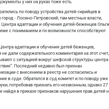
 документы у них на руках тоже есть.
ратились по поводу устройства детей-сирийцев в
город - Лосино-Петровский; там местные власти,
а Центра адаптации и обучения детей-беженцев Ольг
леме с пониманием и по возможности способствуют
ентра адаптации и обучения детей беженцев,
 и не дали содержательного комментария на этот счет,
вают с ситуацией вокруг шефской структуры центра 
ствие”. Последний недавно был признан
низации с внесением в реестр не согласились и
ие в суде. Обратился в суд комитет и по поводу уже
уки, потребовав признать его незаконным, однако 27
не найдя в приказе признаков нарушения прав детей н