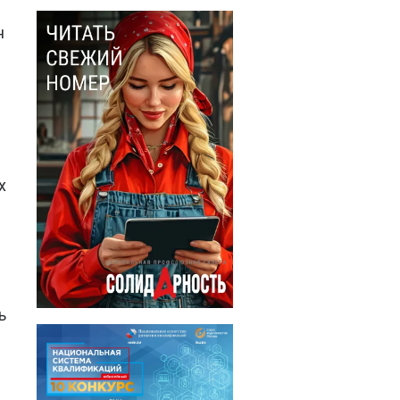
н
х
ь