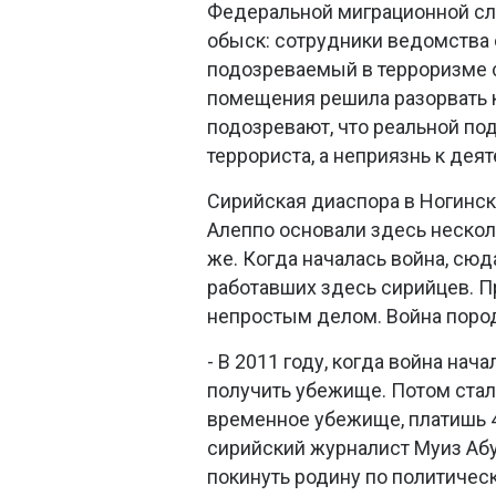
Федеральной миграционной сл
обыск: сотрудники ведомства с
подозреваемый в терроризме с
помещения решила разорвать к
подозревают, что реальной по
террориста, а неприязнь к дея
Сирийская диаспора в Ногинск
Алеппо основали здесь нескол
же. Когда началась война, сю
работавших здесь сирийцев. Пр
непростым делом. Война поро
- В 2011 году, когда война нач
получить убежище. Потом стало
временное убежище, платишь 4
сирийский журналист Муиз Аб
покинуть родину по политичес