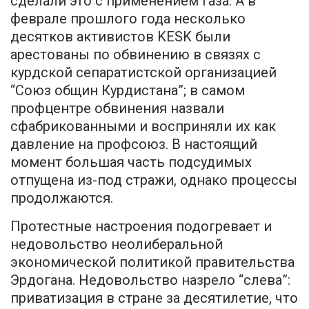
сделали это с применением газа. А в
феврале прошлого года несколько
десятков активистов KESK были
арестованы по обвинению в связях с
курдской сепаратистской организацией
“Союз общин Курдистана”; в самом
профцентре обвинения назвали
сфабрикованными и восприняли их как
давление на профсоюз. В настоящий
момент большая часть подсудимых
отпущена из-под стражи, однако процессы
продолжаются.
Протестные настроения подогревает и
недовольство неолиберальной
экономической политикой правительства
Эрдогана. Недовольство назрело “слева”:
приватизация в стране за десятилетие, что