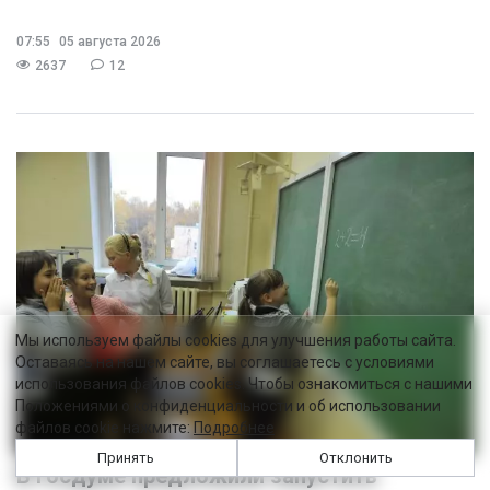
07:55
05 августа 2026
2637
12
Мы используем файлы cookies для улучшения работы сайта.
Оставаясь на нашем сайте, вы соглашаетесь с условиями
использования файлов cookies. Чтобы ознакомиться с нашими
Положениями о конфиденциальности и об использовании
файлов cookie нажмите:
Подробнее
Принять
Отклонить
В Госдуме предложили запустить