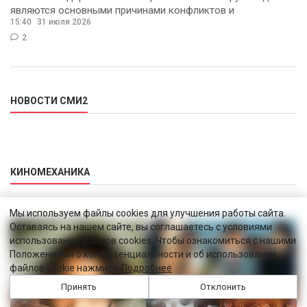
являются основными причинами конфликтов и
15:40
31 июля 2026
раздражения в
2
НОВОСТИ СМИ2
КИНОМЕХАНИКА
Мы используем файлы cookies для улучшения работы сайта.
Оставаясь на нашем сайте, вы соглашаетесь с условиями
использования файлов cookies. Чтобы ознакомиться с нашими
Положениями о конфиденциальности и об использовании
файлов cookie нажмите:
Подробнее
Принять
Отклонить