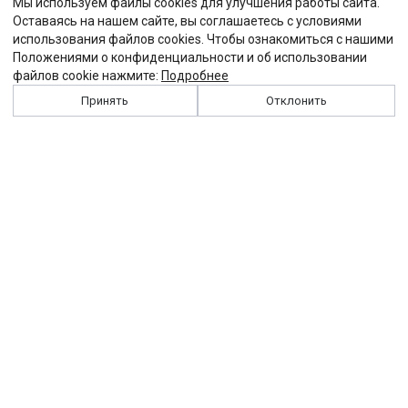
Мы используем файлы cookies для улучшения работы сайта.
Оставаясь на нашем сайте, вы соглашаетесь с условиями
использования файлов cookies. Чтобы ознакомиться с нашими
Положениями о конфиденциальности и об использовании
файлов cookie нажмите:
Подробнее
Принять
Отклонить
История
Персоналии
Выходные данные
Виджет "Солидарности"
Контакты
Подписка
Реклама
Партнеры
Архив сайта
Забастовка
Закон
Зарплата
ЖКХ
Компенсация
Колдоговор
Налоги
Общество
Пенсия
Профсоюз