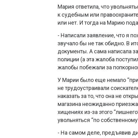
Мария ответила, что увольнятьс
к судебным или правоохраните
или нет. И тогда на Марию под
- Написали заявление, что я по
звучало бы не так обидно. В и
документы. А сама написала за
полиции (а эта жалоба поступил
жалобы побежали за попкорном
У Марии было еще немало “при
не трудоустраивали соискателе
наказать за то, что она не отк
магазина неожиданно приезжал
хищениях из-за этого “лишнего
увольняться “по собственному”
- На самом деле, предъявив д