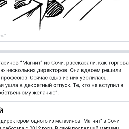
ть"
зинов “Магнит” из Сочи, рассказали, как торгова
ию нескольких директоров. Они вдвоем решили
 профсоюз. Сейчас одна из них уволилась,
ая ушла в декретный отпуск. Те, кто не вступил в
обственному желанию”.
Й
директором одного из магазинов “Магнит” в Сочи.
а работала с 2012 года. В свой последний магазин