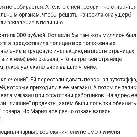
я не собирается. А те, кто с ней говорит, не относятся
льным органам, чтобы решать, наносила она ущерб
али заявление в полицию.
хитила 300 рублей. Вот если бы там хоть миллион был 
тоге я предоставила полиции все положенные
явление в трудовую инспекцию, на шести страницах.
а и к ним) мне сказали, что на третьей странице
, такое увлекательное вышло чтение.
ключений”. Ей перестали давать персонал аутстаффа,
й, которые приходили в ее магазин. А потом пыталис
рывала магазин при отсутствии работников. На адрес е
и “лишние” продукты, затем были попытки обвинить
” товара. Но Мария все равно отказывалась
.
исциплинарные взыскания, они не смогли меня