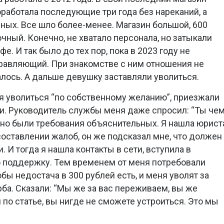
оработала последующие три года без нареканий, а
чных. Все шло более-менее. Магазин большой, 600
чный. Конечно, не хватало персонала, но затыкали
. И так было до тех пор, пока в 2023 году не
равляющий. При знакомстве с ним отношения не
алось. А дальше девушку заставляли уволиться.
я уволиться “по собственному желанию”, приезжали
и. Руководитель службы меня даже спросил: “Ты че
но были требования объяснительных. Я нашла юрист
составлении жалоб, он же подсказал мне, что должен
 И тогда я нашла контакты в сети, вступила в
 поддержку. Тем временем от меня потребовали
обы недостача в 300 рублей есть, и меня уволят за
ба. Сказали: “Мы же за вас переживаем, вы же
по статье, вы нигде не сможете устроиться. Это мы