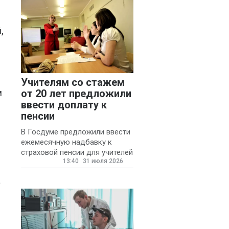
,
Учителям со стажем
от 20 лет предложили
м
ввести доплату к
пенсии
В Госдуме предложили ввести
ежемесячную надбавку к
страховой пенсии для учителей
13:40
31 июля 2026
государственных и
муниципальных школ со
а
стажем не менее 20 лет.