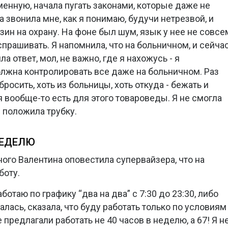
менную, начала пугать законами, которые даже не
на звонила мне, как я понимаю, будучи нетрезвой, и
зин на охрану. На фоне был шум, язык у нее не совсе
прашивать. Я напомнила, что на больничном, и сейча
а ответ, мол, не важно, где я нахожусь - я
олжна контролировать все даже на больничном. Раз
росить, хоть из больницы, хоть откуда - бежать и
тя вообще-то есть для этого товароведы. Я не смогла
 положила трубку.
НЕДЕЛЮ
ого Валентина оповестила супервайзера, что на
боту.
аботаю по графику “два на два” с 7:30 до 23:30, либо
алась, сказала, что буду работать только по условиям
предлагали работать не 40 часов в неделю, а 67! Я н