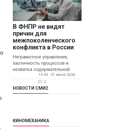
В ФНПР не видят
причин для
межпоколенческого
конфликта в России
до
Неграмотное управление,
хаотичность процессов и
нехватка содержательной
15:40
31 июля 2026
обратной связи от
руководителя являются
2
основными причинами
НОВОСТИ СМИ2
конфликтов и раздражения в
о
КИНОМЕХАНИКА
.