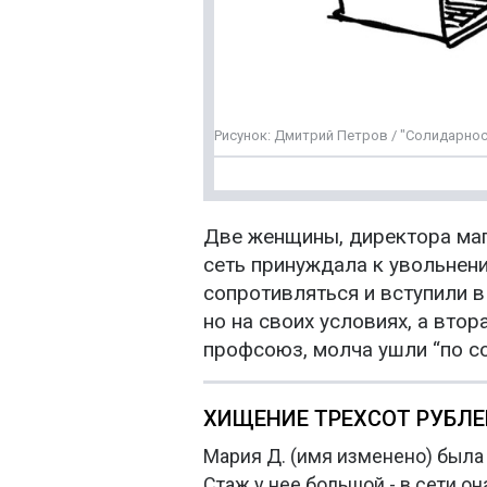
Рисунок: Дмитрий Петров / "Солидарнос
Две женщины, директора мага
сеть принуждала к увольнен
сопротивляться и вступили в
но на своих условиях, а втор
профсоюз, молча ушли “по с
ХИЩЕНИЕ ТРЕХСОТ РУБЛЕ
Мария Д. (имя изменено) была 
Стаж у нее большой - в сети он