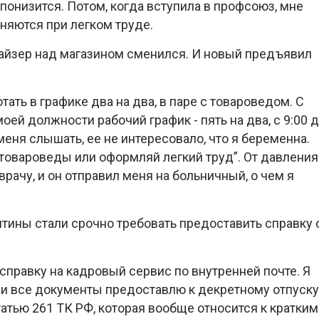
 понизится. Потом, когда вступила в профсоюз, мне
няются при легком труде.
айзер над магазином сменился. И новый предъявил
отать в графике два на два, в паре с товароведом. С
 моей должности рабочий график - пять на два, с 9:00 
меня слышать, ее не интересовало, что я беременна.
 товароведы или оформляй легкий труд”. От давления
врачу, и он отправил меня на больничный, о чем я
нтины стали срочно требовать предоставить справку 
 справку на кадровый сервис по внутренней почте. Я
, и все документы предоставлю к декретному отпуску
атью 261 ТК РФ, которая вообще относится к кратким