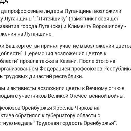
УДА
руда профсоюзные лидеры Луганщины возложили
у Луганщины”, “Литейщику” (памятник посвящен
азвития города Луганска) и Клименту Ворошилову -
жения на Луганщине.
и Башкортостан принял участие в возложении цвето
 доблести”. Церемония возложения цветов к
лести” прошла также в Казани. После этого на
организованном Федерацией профсоюзов Республик
ть трудовых династий республики.
ы и активисты возложили цветы к Вечному огню в
подвиге участников Великой Отечественной войны.
фсоюзов Оренбуржья Ярослав Чирков на
тива обратился к губернатору области с
тную медаль “Трудовая гордость Оренбуржья”.