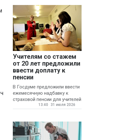
м
Учителям со стажем
от 20 лет предложили
ввести доплату к
пенсии
В Госдуме предложили ввести
яч
ежемесячную надбавку к
страховой пенсии для учителей
13:40
31 июля 2026
государственных и
муниципальных школ со
стажем не менее 20 лет.