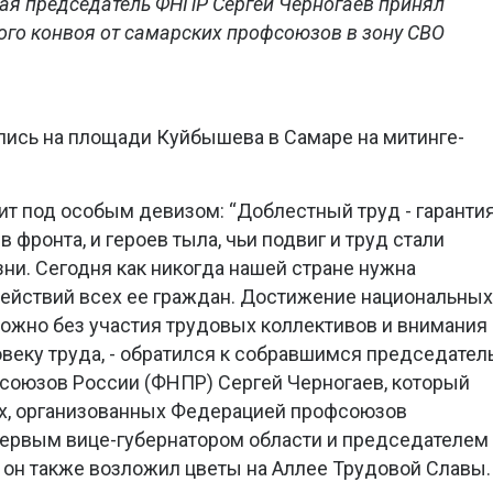
Мая председатель ФНПР Сергей Черногаев принял
ого конвоя от самарских профсоюзов в зону СВО
лись на площади Куйбышева в Самаре на митинге-
дит под особым девизом: “Доблестный труд - гаранти
 фронта, и героев тыла, чьи подвиг и труд стали
ни. Сегодня как никогда нашей стране нужна
действий всех ее граждан. Достижение национальных
ожно без участия трудовых коллективов и внимания
овеку труда, - обратился к собравшимся председател
оюзов России (ФНПР) Сергей Черногаев, который
ях, организованных Федерацией профсоюзов
первым вице-губернатором области и председателем
он также возложил цветы на Аллее Трудовой Славы.