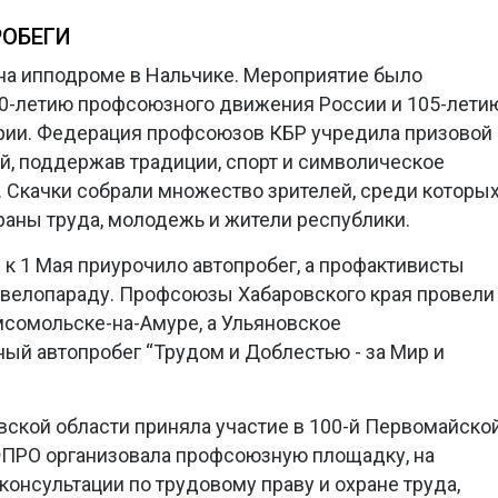
РОБЕГИ
на ипподроме в Нальчике. Мероприятие было
0-летию профсоюзного движения России и 105-лети
ии. Федерация профсоюзов КБР учредила призовой
ей, поддержав традиции, спорт и символическое
 Скачки собрали множество зрителей, среди которы
аны труда, молодежь и жители республики.
 1 Мая приурочило автопробег, а профактивисты
 велопараду. Профсоюзы Хабаровского края провели
сомольске-на-Амуре, а Ульяновское
ый автопробег “Трудом и Доблестью - за Мир и
ской области приняла участие в 100-й Первомайско
ФПРО организовала профсоюзную площадку, на
онсультации по трудовому праву и охране труда,