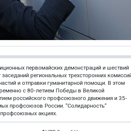
диционных первомайских демонстраций и шествий
т заседаний региональных трехсторонних комисси
настий и отправки гуманитарной помощи. В этом
ременно с 80-летием Победы в Великой
етием российского профсоюзного движения и 35-
мых профсоюзов России. “Солидарность”
 профсоюзных акциях.