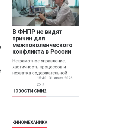
В ФНПР не видят
причин для
межпоколенческого
в
конфликта в России
Неграмотное управление,
хаотичность процессов и
и
нехватка содержательной
15:40
31 июля 2026
обратной связи от
руководителя являются
2
основными причинами
НОВОСТИ СМИ2
конфликтов и раздражения в
КИНОМЕХАНИКА