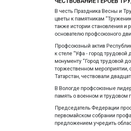
ЧЕСТВОВАНИЕ ГЕРОЕВ ТР
В честь Праздника Весны и Т
цветы к памятникам “Труженик
также истории становления и р
основателю профсоюзного дви
Профсоюзный актив Республик
к стеле “Уфа - город трудовой
монументу “Город трудовой доб
торжественном мероприятии, 
Татарстан, чествовали двадца
В Вологде профсоюзные лидер
память о военном и трудовом 
Председатель Федерации про
первомайском собрании профак
предложением учредить облас