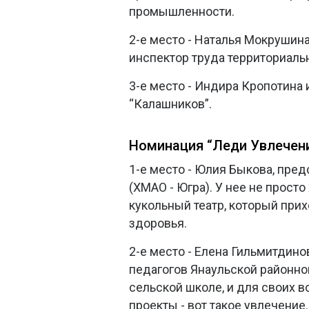
промышленности.
2-е место - Наталья Мокрушин
инспектор труда территориаль
3-е место - Индира Кропотина
“Калашников”.
Номинация “Леди Увлечени
1-е место - Юлия Быкова, пре
(ХМАО - Югра). У нее не прост
кукольный театр, который при
здоровья.
2-е место - Елена Гильмитдин
педагогов Янаульской районно
сельской школе, и для своих
проекты - вот такое увлечение