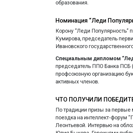
образования.
Номинация “Леди Популяр
Корону “Леди Популярность” п
Кумирова, председатель перв
Ивановского государственного
Специальным дипломом “Ле
председатель ППО Банка ПСБ (г
профсоюзную организацию букв
активных членов.
ЧТО ПОЛУЧИЛИ ПОБЕДИ
По традиции призы за первые 
поездка на интеллект-форум “П
Леонтьевой. Интервью на обл
Юлия Быкова. Героинями публик