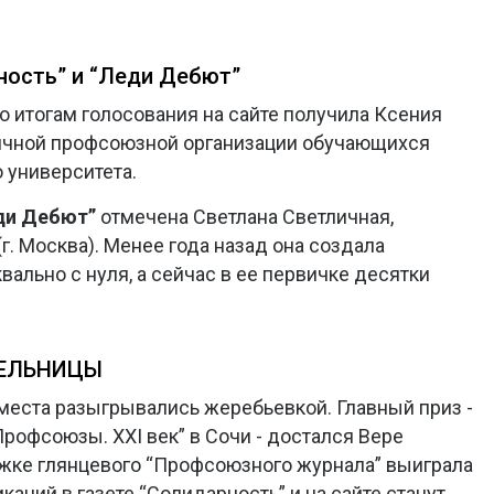
ность” и “Леди Дебют”
о итогам голосования на сайте получила Ксения
ичной профсоюзной организации обучающихся
 университета.
ди Дебют”
отмечена Светлана Светличная,
. Москва). Менее года назад она создала
ально с нуля, а сейчас в ее первичке десятки
ТЕЛЬНИЦЫ
места разыгрывались жеребьевкой. Главный приз -
рофсоюзы. XXI век” в Сочи - достался Вере
ожке глянцевого “Профсоюзного журнала” выиграла
аций в газете “Солидарность” и на сайте станут