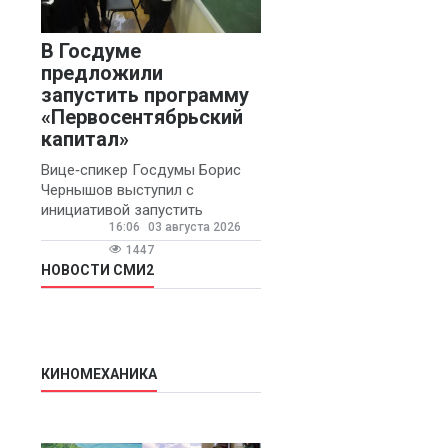
В Госдуме
предложили
запустить программу
«Первосентябрьский
капитал»
Вице‑спикер Госдумы Борис
Чернышов выступил с
инициативой запустить
16:06
03 августа 2026
ежегодную федеральную
программу
1447
«Первосентябрьский капитал»
НОВОСТИ СМИ2
- она предполагает
КИНОМЕХАНИКА