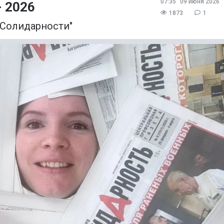
07:35
09 июня 2026
 2026
1873
1
"Солидарности"