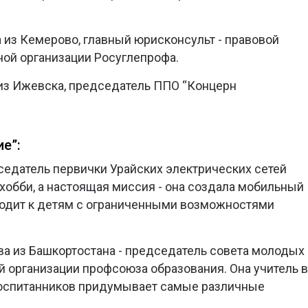
а из Кемерово, главный юрисконсульт - правовой
ной организации Росуглепрофа.
 из Ижевска, председатель ППО “Концерн
е”:
дседатель первички Урайских электрических сетей
о хобби, а настоящая миссия - она создала мобильный
ходит к детям с ограниченными возможностями
ова из Башкортостана - председатель совета молодых
й организации профсоюза образования. Она учитель в
 воспитанников придумывает самые различные
.