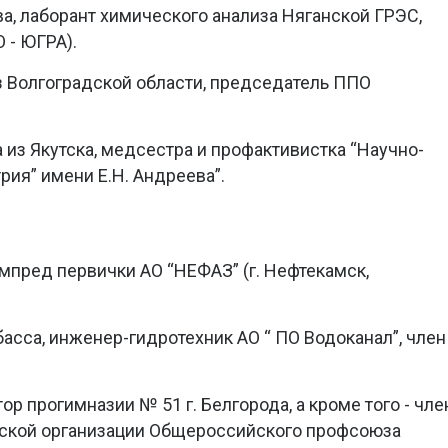
ва, лаборант химического анализа Няганской ГРЭС,
 - ЮГРА).
из Волгоградской области, председатель ППО
 из Якутска, медсестра и профактивистка “Научно-
рия” имени Е.Н. Андреева”.
зампред первички АО “НЕФАЗ” (г. Нефтекамск,
збасса, инженер-гидротехник АО “ ПО Водоканал”, член
тор прогимназии № 51 г. Белгорода, а кроме того - чле
ской организации Общероссийского профсоюза