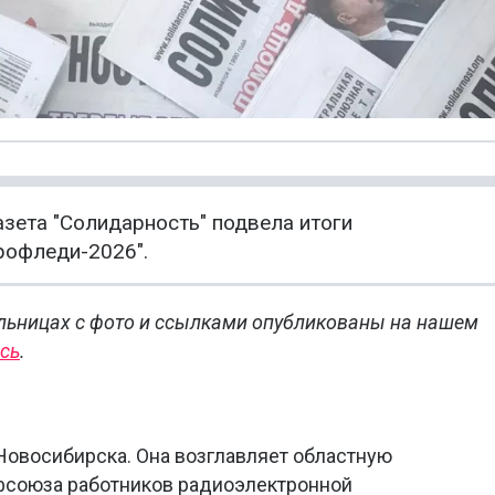
зета "Солидарность" подвела итоги
рофледи-2026".
льницах с фото и ссылками опубликованы на нашем
сь
.
 Новосибирска. Она возглавляет областную
фсоюза работников радиоэлектронной