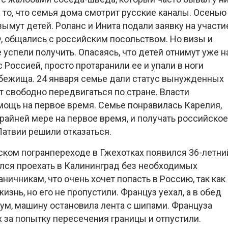
а то, что семья дома смотрит русские каналы. Осенью
изымут детей. Роланс и Инита подали заявку на участи
, общались с российским посольством. Но визы и
 успели получить. Опасаясь, что детей отнимут уже н
с Россией, просто протаранили ее и упали в ноги
убежища. 24 января семье дали статус вынужденных
т свободно передвигаться по стране. Власти
ощь на первое время. Семье понравилась Карелия,
 крайней мере на первое время, и получать российское
Латвии решили отказаться.
ьском погранпереходе в Гжехотках появился 36-летни
лся проехать в Калининград без необходимых
ничникам, что очень хочет попасть в Россию, так как
знь, но его не пропустили. Француз уехал, а в обед
ум, машину остановила лента с шипами. Француза
 за попытку пересечения границы и отпустили.