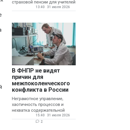
страховой пенсии для учителей
13:40
31 июля 2026
государственных и
муниципальных школ со
е
стажем не менее 20 лет.
а
В ФНПР не видят
причин для
межпоколенческого
й
конфликта в России
Неграмотное управление,
хаотичность процессов и
нехватка содержательной
15:40
31 июля 2026
обратной связи от
руководителя являются
2
основными причинами