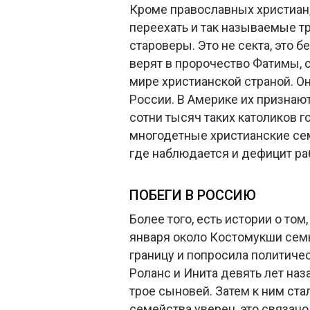
Кроме православных христиан, 
переехать и так называемые т
староверы. Это не секта, это
верят в пророчество Фатимы, 
мире христианской страной. Он
России. В Америке их признаю
сотни тысяч таких католиков г
многодетные христианские се
где наблюдается и дефицит ра
ПОБЕГИ В РОССИЮ
Более того, есть истории о то
января около Костомукши сем
границу и попросила политиче
Роланс и Инита девять лет наз
трое сыновей. Затем к ним ста
семейства уверен, это связано