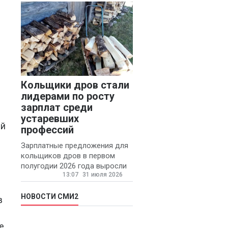
конфликтов и раздражения в
Кольщики дров стали
лидерами по росту
зарплат среди
устаревших
ей
профессий
Зарплатные предложения для
кольщиков дров в первом
полугодии 2026 года выросли
13:07
31 июля 2026
на 58% - 62 тысяч рублей в
месяц, сообщает агентство
«Прайм».
НОВОСТИ СМИ2
в
е