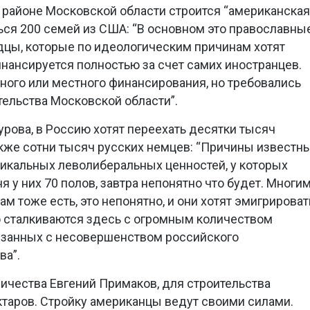
м районе Московской области строится “американская
ься 200 семей из США: “В основном это православны
дцы, которые по идеологическим причинам хотят
инансируется полностью за счет самих иностранцев.
нного или местного финансирования, но требовались
ельства Московской области”.
урова, в Россию хотят переехать десятки тысяч
акже сотни тысяч русских немцев: “Причины известны
икальных леволиберальных ценностей, у которых
я у них 70 полов, завтра непонятно что будет. Многи
 тоже есть, это непонятно, и они хотят эмигрироват
о сталкиваются здесь с огромным количеством
язанных с несовершенством российского
ва”.
ичества Евгений Примаков, для строительства
таров. Стройку американцы ведут своими силами.