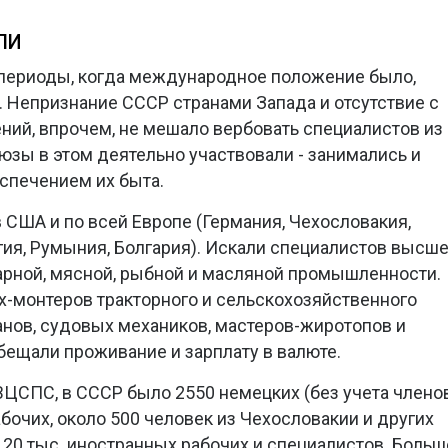
ЛИ
 периоды, когда международное положение было,
 Непризнание СССР странами Запада и отсутствие с
ий, впрочем, не мешало вербовать специалистов из
юзы в этом деятельно участвовали - занимались и
еспечением их быта.
США и по всей Европе (Германия, Чехословакия,
гия, Румыния, Болгария). Искали специалистов высш
арной, мясной, рыбной и масляной промышленности.
х-монтеров тракторного и сельскохозяйственного
анов, судовых механиков, мастеров-жиротопов и
ещали проживание и зарплату в валюте.
 ВЦСПС, в СССР было 2550 немецких (без учета члено
бочих, около 500 человек из Чехословакии и других
е 20 тыс. иностранных рабочих и специалистов. Больш