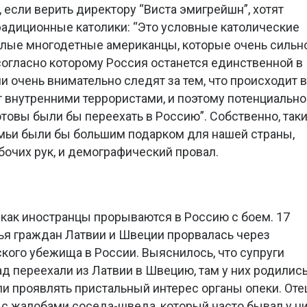
если верить директору “Виста эмигрейшн”, хотят
радиционные католики: “Это условные католические
 белые многодетные американцы, которые очень сильн
согласно которому Россия останется единственной в
и очень внимательно следят за тем, что происходит в
т внутренними террористами, и поэтому потенциально
отовы были бы переехать в Россию”. Собственно, так
мьи были бы большим подарком для нашей страны,
бочих рук, и демографический провал.
м, как иностранцы прорываются в Россию с боем. 17
ья граждан Латвии и Швеции прорвалась через
ского убежища в России. Выяснилось, что супруги
ад переехали из Латвии в Швецию, там у них родилис
ли проявлять пристальный интерес органы опеки. Оте
 с жалобами соседа-шведа, который часто бывал у н