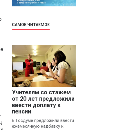
о
САМОЕ ЧИТАЕМОЕ
ие
Учителям со стажем
от 20 лет предложили
ввести доплату к
пенсии
ь
В Госдуме предложили ввести
ц
ежемесячную надбавку к
их