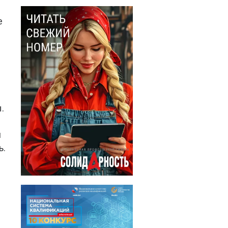
е
.
м
ь.