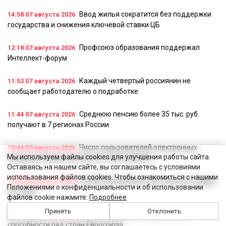
Ввод жилья сократится без поддержки
14:58
07 августа 2026
государства и снижения ключевой ставки ЦБ
Профсоюз образования поддержал
12:18
07 августа 2026
Интеллект-форум
Каждый четвертый россиянин не
11:53
07 августа 2026
сообщает работодателю о подработке
Среднюю пенсию более 35 тыс. руб.
11:44
07 августа 2026
получают в 7 регионах России
Число пользователей электронных
10:44
07 августа 2026
Мы используем файлы cookies для улучшения работы сайта.
трудовых книжек достигло 27 млн человек
Оставаясь на нашем сайте, вы соглашаетесь с условиями
использования файлов cookies. Чтобы ознакомиться с нашими
В ФНПР рассказали, как получить скидку
16:52
06 августа 2026
Положениями о конфиденциальности и об использовании
на отдых
файлов cookie нажмите:
Подробнее
Принять
Отклонить
Россия обошла по покупательной
15:58
06 августа 2026
способности ряд стран Евросоюза