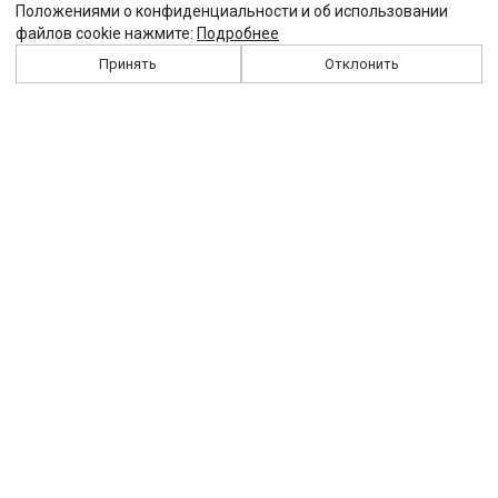
Положениями о конфиденциальности и об использовании
файлов cookie нажмите:
Подробнее
Принять
Отклонить
История
Персоналии
Выходные данные
Виджет "Солидарности"
Контакты
Подписка
Реклама
Партнеры
Архив сайта
Забастовка
Закон
Зарплата
ЖКХ
Компенсация
Колдоговор
Налоги
Общество
Пенсия
Профсоюз
Пособие
Реформы
Страхование
Все теги