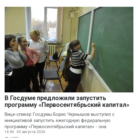
В Госдуме предложили запустить
программу «Первосентябрьский капитал»
Вице‑спикер Госдумы Борис Чернышов выступил с
инициативой запустить ежегодную федеральную
программу «Первосентябрьский капитал» - она
16:06
03 августа 2026
предполагает