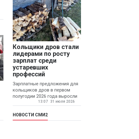
Кольщики дров стали
лидерами по росту
зарплат среди
устаревших
профессий
Зарплатные предложения для
кольщиков дров в первом
полугодии 2026 года выросли
13:07
31 июля 2026
на 58% - 62 тысяч рублей в
месяц, сообщает агентство
«Прайм».
НОВОСТИ СМИ2