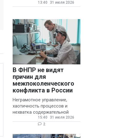
13:40
31 июля 2026
государственных и
муниципальных школ со
стажем не менее 20 лет.
В ФНПР не видят
причин для
межпоколенческого
конфликта в России
Неграмотное управление,
хаотичность процессов и
нехватка содержательной
15:40
31 июля 2026
обратной связи от
руководителя являются
2
основными причинами
конфликтов и раздражения в