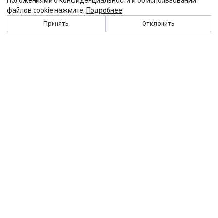
Положениями о конфиденциальности и об использовании
файлов cookie нажмите:
Подробнее
Принять
Отклонить
История
Персоналии
Выходные данные
Виджет "Солидарности"
Контакты
Подписка
Реклама
Партнеры
Архив сайта
Забастовка
Закон
Зарплата
ЖКХ
Компенсация
Колдоговор
Налоги
Общество
Пенсия
Профсоюз
Пособие
Реформы
Страхование
Все теги