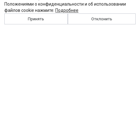
Положениями о конфиденциальности и об использовании
файлов cookie нажмите:
Подробнее
Принять
Отклонить
История
Персоналии
Выходные данные
Виджет "Солидарности"
Контакты
Подписка
Реклама
Партнеры
Архив сайта
Забастовка
Закон
Зарплата
ЖКХ
Компенсация
Колдоговор
Налоги
Общество
Пенсия
Профсоюз
Пособие
Реформы
Страхование
Все теги