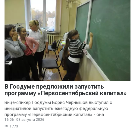
В Госдуме предложили запустить
программу «Первосентябрьский капитал»
Вице‑спикер Госдумы Борис Чернышов выступил с
инициативой запустить ежегодную федеральную
программу «Первосентябрьский капитал» - она
16:06
03 августа 2026
предполагает
1773