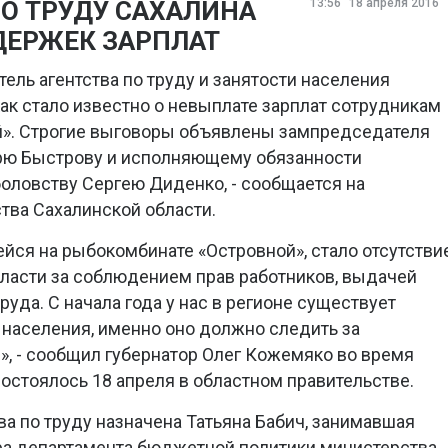
ПО ТРУДУ САХАЛИНА
13:56
18 апреля 2016
ДЕРЖЕК ЗАРПЛАТ
ель агентства по труду и занятости населения
как стало известно о невыплате зарплат сотрудникам
». Строгие выговоры объявлены зампредседателя
орю Быстрову и исполняющему обязанности
боловству Сергею Диденко, - сообщается на
тва Сахалинской области.
йся на рыбокомбинате «Островной», стало отсутстви
власти за соблюдением прав работников, выдачей
руда. С начала года у нас в регионе существует
и населения, именно оно должно следить за
, - сообщил губернатор Олег Кожемяко во время
остоялось 18 апреля в областном правительстве.
а по труду назначена Татьяна Бабич, занимавшая
а департамента бюджетной политики министерства