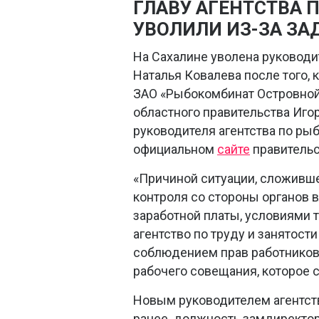
ГЛАВУ АГЕНТСТВА 
УВОЛИЛИ ИЗ-ЗА ЗА
На Сахалине уволена руководит
Наталья Ковалева после того, 
ЗАО «Рыбокомбинат Островной
областного правительства Иг
руководителя агентства по ры
официальном
сайте
правительс
«Причиной ситуации, сложивше
контроля со стороны органов 
заработной платы, условиями т
агентство по труду и занятост
соблюдением прав работников»
рабочего совещания, которое с
Новым руководителем агентств
ранее должность замдиректор