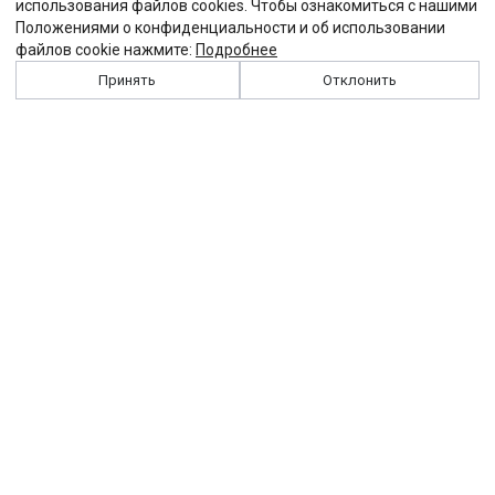
использования файлов cookies. Чтобы ознакомиться с нашими
Положениями о конфиденциальности и об использовании
файлов cookie нажмите:
Подробнее
Принять
Отклонить
История
Персоналии
Выходные данные
Виджет "Солидарности"
Контакты
Подписка
Реклама
Партнеры
Архив сайта
Забастовка
Закон
Зарплата
ЖКХ
Компенсация
Колдоговор
Налоги
Общество
Пенсия
Профсоюз