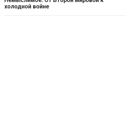
Немыслимое. От Второй мировой к
холодной войне