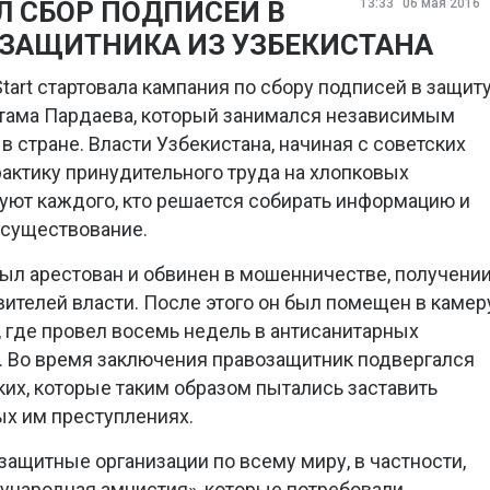
Л СБОР ПОДПИСЕЙ В
13:33
06 мая 2016
ЗАЩИТНИКА ИЗ УЗБЕКИСТАНА
art стартовала кампания по сбору подписей в защит
ктама Пардаева, который занимался независимым
в стране. Власти Узбекистана, начиная с советских
рактику принудительного труда на хлопковых
уют каждого, кто решается собирать информацию и
существование.
был арестован и обвинен в мошенничестве, получени
вителей власти. После этого он был помещен в камер
 где провел восемь недель в антисанитарных
. Во время заключения правозащитник подвергался
их, которые таким образом пытались заставить
х им преступлениях.
защитные организации по всему миру, в частности,
ународная амнистия», которые потребовали