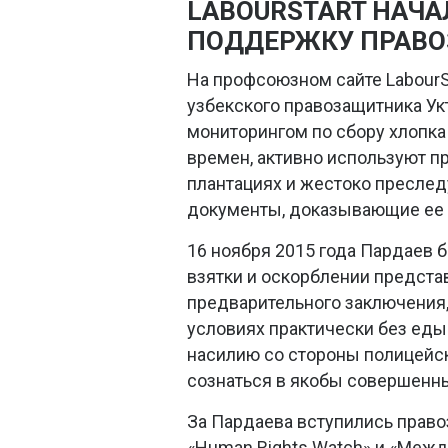
LABOURSTART НАЧА
ПОДДЕРЖКУ ПРАВО
На профсоюзном сайте LabourSt
узбекского правозащитника У
мониторингом по сбору хлопка 
времен, активно используют п
плантациях и жестоко преслед
документы, доказывающие ее 
16 ноября 2015 года Пардаев 
взятки и оскорблении предста
предварительного заключения,
условиях практически без еды
насилию со стороны полицейск
сознаться в якобы совершенны
За Пардаева вступились право
«Human Rights Watch» и «Межд