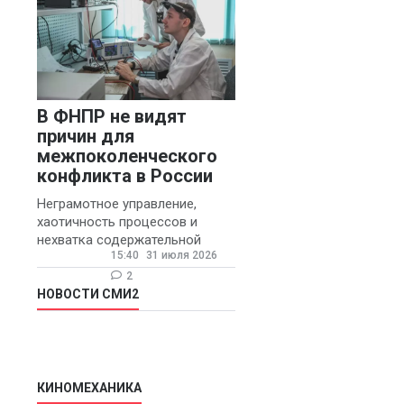
В ФНПР не видят
причин для
межпоколенческого
конфликта в России
Неграмотное управление,
хаотичность процессов и
нехватка содержательной
15:40
31 июля 2026
обратной связи от
руководителя являются
2
основными причинами
НОВОСТИ СМИ2
конфликтов и раздражения в
КИНОМЕХАНИКА