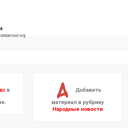
ий
olidarnost.org
ас
в
Добавить
не.
материал в рубрику
Народные новости