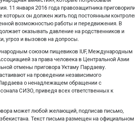
я. 11 января 2016 года правозащитника приговорил
ние которых он должен жить под постоянным контрол
ченной возможностью работы и передвижения. В
должает оказывать давление на родственников и
и, угроз и вызовов на допросы.
дународным союзом пищевиков IUF, Международным
Ассоциацией за права человека в Центральной Азии
ьной отмены приговора Уктаму Пардаеву.
астаивают на проведении независимого
Пардаева о ненадлежащем обращении с
сонала СИЗО, приведя всех ответственных к
овора может любой желающий, подписав письмо,
збекистана. Текст письма размещен на официальном