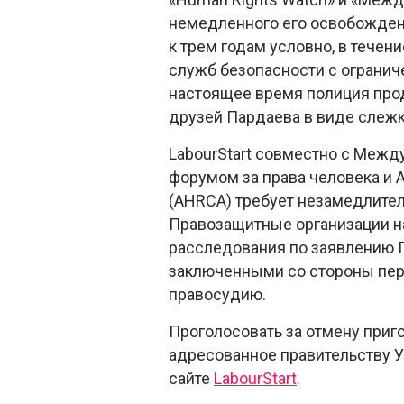
немедленного его освобождени
к трем годам условно, в тече
служб безопасности с ограни
настоящее время полиция про
друзей Пардаева в виде слежк
LabourStart совместно с Меж
форумом за права человека и 
(AHRCA) требует незамедлител
Правозащитные организации н
расследования по заявлению 
заключенными со стороны пер
правосудию.
Проголосовать за отмену приг
адресованное правительству У
сайте
LabourStart
.