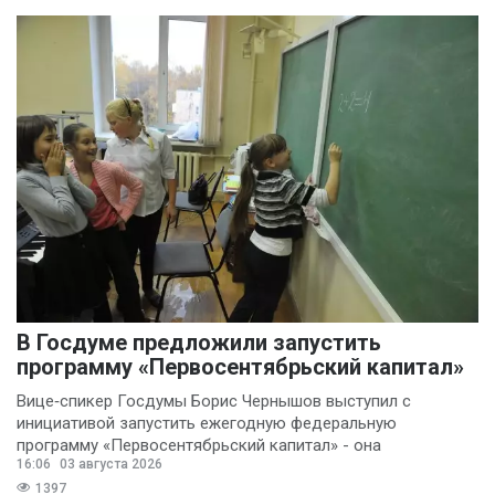
В Госдуме предложили запустить
программу «Первосентябрьский капитал»
Вице‑спикер Госдумы Борис Чернышов выступил с
инициативой запустить ежегодную федеральную
программу «Первосентябрьский капитал» - она
16:06
03 августа 2026
предполагает
1397