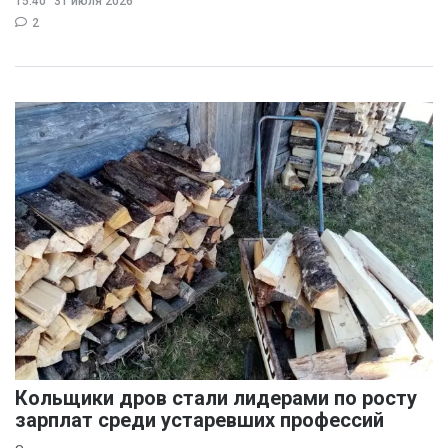
15:40
31 июля 2026
раздражения в
2
Кольщики дров стали лидерами по росту
зарплат среди устаревших профессий