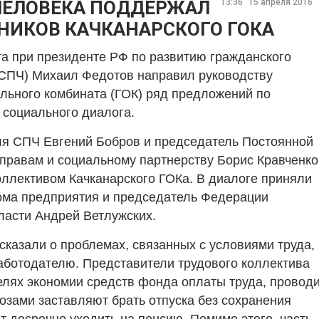
 ЧЕЛОВЕКА ПОДДЕРЖАЛ
13:36
15 апреля 2016
НИКОВ КАЧКАНАРСКОГО ГОКА
а при президенте РФ по развитию гражданского
(СПЧ) Михаил Федотов направил руководству
ельного комбината (ГОК) ряд предложений по
 социального диалога.
ля СПЧ Евгений Бобров и председатель Постоянной
правам и социальному партнерству Борис Кравченко
оллективом Качканарского ГОКа. В диалоге приняли
ома предприятия и председатель Федерации
асти Андрей Ветлужских.
сказали о проблемах, связанных с условиями труда,
аботодателю. Представители трудового коллектива
целях экономии средств фонда оплаты труда, провод
розами заставляют брать отпуска без сохранения