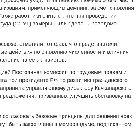
 досрочно уходить на пенсию. Помимо этого, часть
анизациям, применяющим демпинг, за счет снижения
Также работники считают, что при проведении
труда (СОУТ) замеры были сделаны заведомо
союзе, отметили тот факт, что представители
ные действия по снижению численности и влияния
вление на ее активистов.
цией Постоянная комиссия по трудовым правам и
ета при президенте РФ по развитию гражданского
направила управляющему директору Качканарского
предложений, призванных улучшить обстановку на
м согласовать базовые принципы для решения всех
огут быть закреплены в меморандуме, подписанном