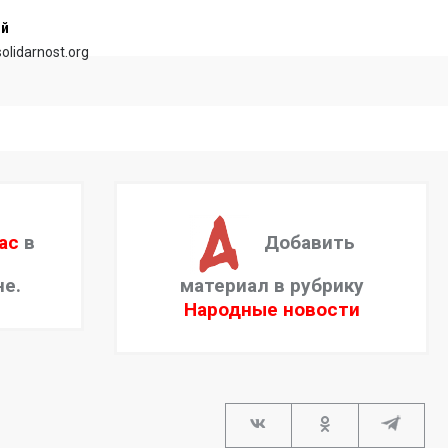
ий
olidarnost.org
ас
в
Добавить
не.
материал в рубрику
Народные новости