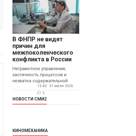
В ФНПР не видят
причин для
межпоколенческого
конфликта в России
Неграмотное управление,
хаотичность процессов и
нехватка содержательной
15:40
31 июля 2026
обратной связи от
руководителя являются
2
основными причинами
НОВОСТИ СМИ2
конфликтов и раздражения в
КИНОМЕХАНИКА