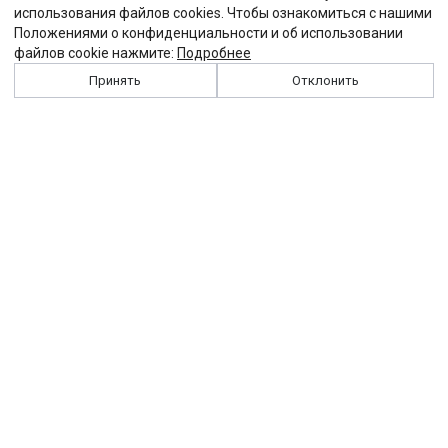
использования файлов cookies. Чтобы ознакомиться с нашими
Положениями о конфиденциальности и об использовании
файлов cookie нажмите:
Подробнее
Принять
Отклонить
История
Персоналии
Выходные данные
Виджет "Солидарности"
Контакты
Подписка
Реклама
Партнеры
Архив сайта
Забастовка
Закон
Зарплата
ЖКХ
Компенсация
Колдоговор
Налоги
Общество
Пенсия
Профсоюз
Пособие
Реформы
Страхование
Все теги