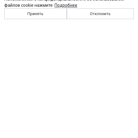
файлов cookie нажмите:
Подробнее
Принять
Отклонить
История
Персоналии
Выходные данные
Виджет "Солидарности"
Контакты
Подписка
Реклама
Партнеры
Архив сайта
Забастовка
Закон
Зарплата
ЖКХ
Компенсация
Колдоговор
Налоги
Общество
Пенсия
Профсоюз
Пособие
Реформы
Страхование
Все теги