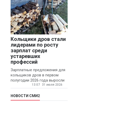
Кольщики дров стали
лидерами по росту
зарплат среди
устаревших
профессий
Зарплатные предложения для
кольщиков дров в первом
полугодии 2026 года выросли
13:07
31 июля 2026
на 58% - 62 тысяч рублей в
месяц, сообщает агентство
«Прайм».
НОВОСТИ СМИ2