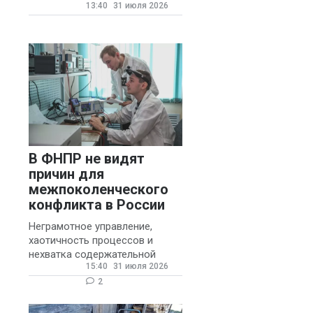
13:40
31 июля 2026
государственных и
муниципальных школ со
стажем не менее 20 лет.
В ФНПР не видят
причин для
межпоколенческого
конфликта в России
Неграмотное управление,
хаотичность процессов и
нехватка содержательной
15:40
31 июля 2026
обратной связи от
руководителя являются
2
основными причинами
конфликтов и раздражения в