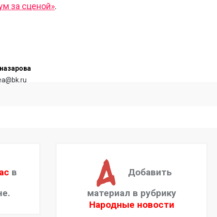
ум за сценой»
.
назарова
rea@bk.ru
ас
в
Добавить
не.
материал в рубрику
Народные новости