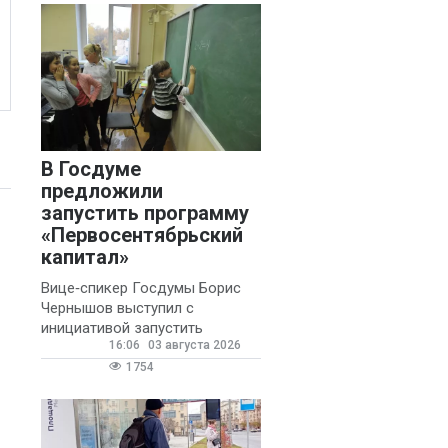
В Госдуме
предложили
запустить программу
«Первосентябрьский
капитал»
Вице‑спикер Госдумы Борис
Чернышов выступил с
инициативой запустить
16:06
03 августа 2026
ежегодную федеральную
программу
1754
«Первосентябрьский капитал»
- она предполагает