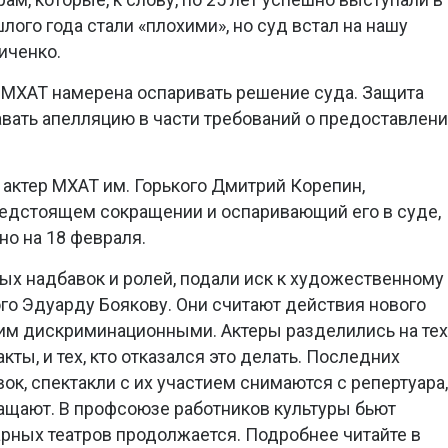
шлого года стали «плохими», но суд встал на нашу
иченко.
а МХАТ намерена оспаривать решение суда. Защита
авать апелляцию в части требований о предоставлен
 актер МХАТ им. Горького Дмитрий Корепин,
едстоящем сокращении и оспаривающий его в суде,
но на 18 февраля.
ых надбавок и ролей, подали иск к художественному
го Эдуарду Боякову. Они считают действия нового
им дискриминационными. Актеры разделились на тех
ты, и тех, кто отказался это делать. Последних
ок, спектакли с их участием снимаются с репертуара,
кращают. В профсоюзе работников культуры бьют
арных театров продолжается. Подробнее читайте в