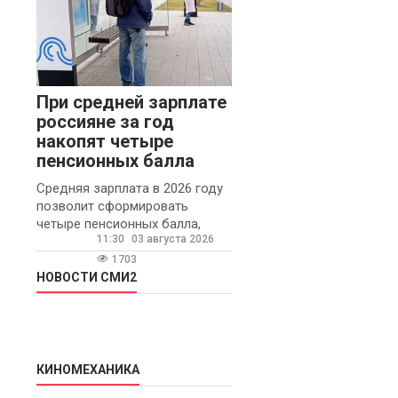
При средней зарплате
россияне за год
накопят четыре
пенсионных балла
Средняя зарплата в 2026 году
позволит сформировать
четыре пенсионных балла,
11:30
03 августа 2026
сообщил ТАСС доцент
Финансового университета при
1703
правительстве РФ Игорь
НОВОСТИ СМИ2
Балынин.
КИНОМЕХАНИКА