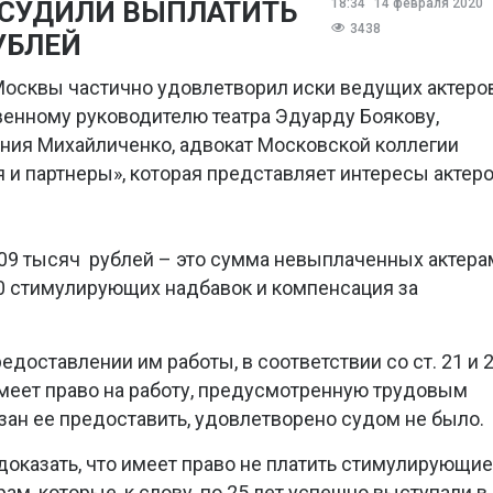
ИСУДИЛИ ВЫПЛАТИТЬ
18:34
14 февраля 2020
3438
УБЛЕЙ
Москвы частично удовлетворил иски ведущих актеро
венному руководителю театра Эдуарду Боякову,
ния Михайличенко, адвокат Московской коллегии
 и партнеры», которая представляет интересы актер
709 тысяч рублей – это сумма невыплаченных актера
20 стимулирующих надбавок и компенсация за
едоставлении им работы, в соответствии со ст. 21 и 
 имеет право на работу, предусмотренную трудовым
зан ее предоставить, удовлетворено судом не было.
доказать, что имеет право не платить стимулирующие
ам, которые, к слову, по 25 лет успешно выступали в