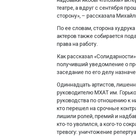
театре, а вдруг с сентября про
сторону», – рассказала Михайл
По ее словам, сторона худрук
актеров также собирается под
права на работу.
Как рассказал «Солидарности»
получивший уведомление о пр
заседание по его делу назначе
Одиннадцать артистов, лишенн
руководителю МХАТ им. Горько
руководства по отношению к н
кто перешел на срочные контрак
лишили ролей, премий и надбав
кто-то уволился, а кого-то со
тревогу: уничтожение реперту