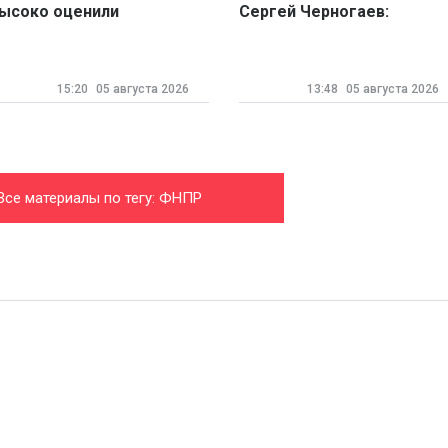
ысоко оценили
Сергей Черногаев:
остижения
технологии не вытеснят
течественной
человека
тройиндустрии
15:20
05 августа 2026
13:48
05 августа 2026
Все материалы по тегу: ФНПР