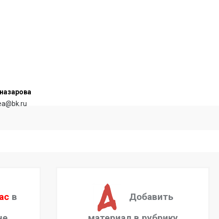
назарова
rea@bk.ru
ас
в
Добавить
не.
материал в рубрику