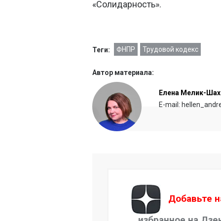
«Солидарность».
ФНПР
Трудовой кодекс
Теги:
Автор материала:
Елена Мелик-Шах
E-mail: hellen_and
Добавьте н
избранное на Дзе