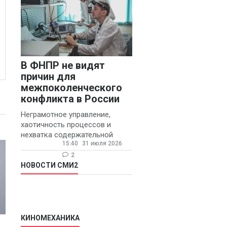
В ФНПР не видят
причин для
межпоколенческого
конфликта в России
Неграмотное управление,
хаотичность процессов и
нехватка содержательной
15:40
31 июля 2026
обратной связи от
руководителя являются
2
основными причинами
НОВОСТИ СМИ2
конфликтов и раздражения в
КИНОМЕХАНИКА