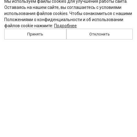
Мы используем файлы cookies для улучшения работы сайта.
Оставаясь на нашем сайте, вы соглашаетесь с условиями
использования файлов cookies. Чтобы ознакомиться с нашими
Положениями о конфиденциальности и об использовании
файлов cookie нажмите:
Подробнее
Принять
Отклонить
История
Персоналии
Выходные данные
Виджет "Солидарности"
Контакты
Подписка
Реклама
Партнеры
Архив сайта
Забастовка
Закон
Зарплата
ЖКХ
Компенсация