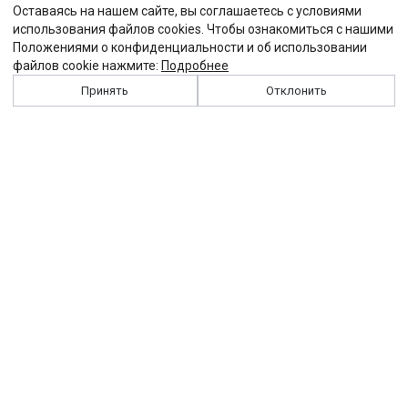
Оставаясь на нашем сайте, вы соглашаетесь с условиями
использования файлов cookies. Чтобы ознакомиться с нашими
Положениями о конфиденциальности и об использовании
файлов cookie нажмите:
Подробнее
Принять
Отклонить
История
Персоналии
Выходные данные
Виджет "Солидарности"
Контакты
Подписка
Реклама
Партнеры
Архив сайта
Забастовка
Закон
Зарплата
ЖКХ
Компенсация
Колдоговор
Налоги
Общество
Пенсия
Профсоюз