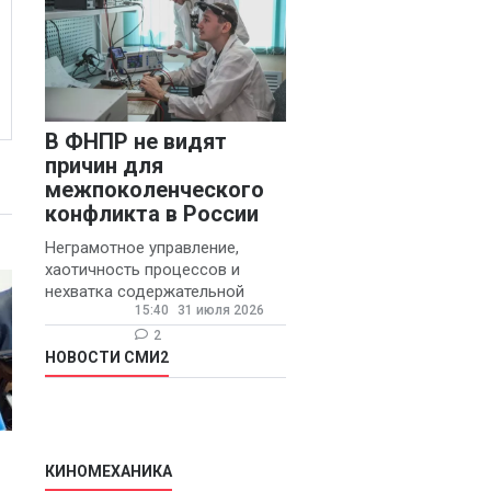
В ФНПР не видят
причин для
межпоколенческого
конфликта в России
Неграмотное управление,
хаотичность процессов и
нехватка содержательной
15:40
31 июля 2026
обратной связи от
руководителя являются
2
основными причинами
НОВОСТИ СМИ2
конфликтов и раздражения в
КИНОМЕХАНИКА