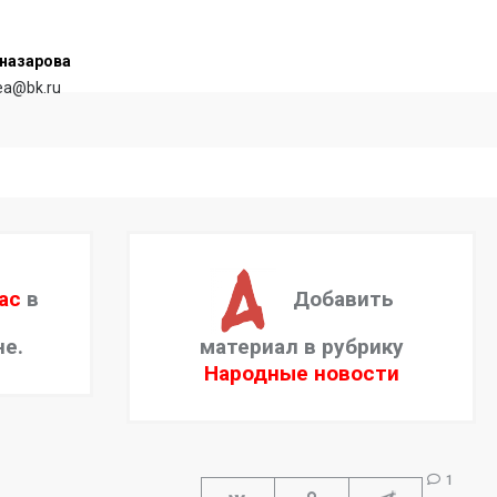
назарова
rea@bk.ru
ас
в
Добавить
не.
материал в рубрику
Народные новости
1