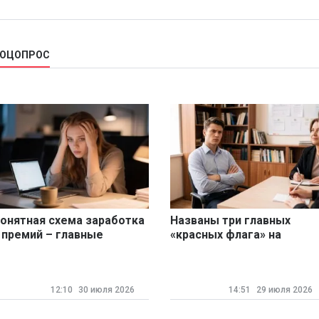
СОЦОПРОС
онятная схема заработка
Названы три главных
 премий – главные
«красных флага» на
ризнаки стабильности для
собеседовании для
оссийских работников
соискателей
12:10
30 июля 2026
14:51
29 июля 2026