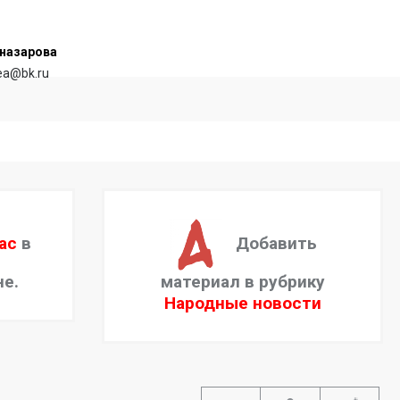
назарова
rea@bk.ru
ас
в
Добавить
не.
материал в рубрику
Народные новости