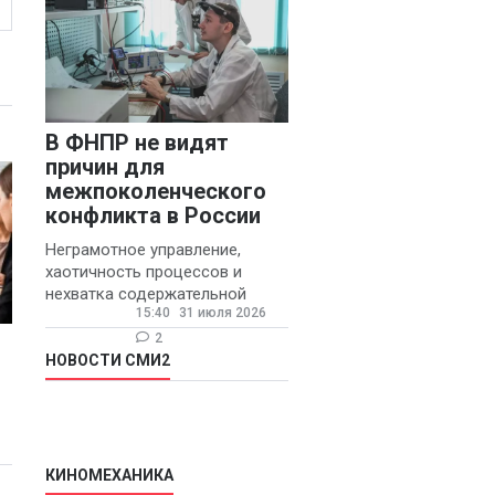
В ФНПР не видят
причин для
межпоколенческого
конфликта в России
Неграмотное управление,
хаотичность процессов и
нехватка содержательной
15:40
31 июля 2026
обратной связи от
руководителя являются
2
основными причинами
НОВОСТИ СМИ2
конфликтов и раздражения в
КИНОМЕХАНИКА