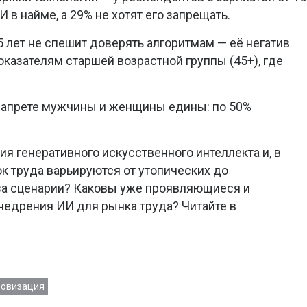
 в найме, а 29% не хотят его запрещать.
 лет не спешит доверять алгоритмам — её негатив
оказателям старшей возрастной группы (45+), где
 запрете мужчины и женщины едины: по 50%
я генеративного искусственного интеллекта и, в
ок труда варьируются от утопических до
 за сценарии? Каковы уже проявляющиеся и
недрения ИИ для рынка труда? Читайте в
овизация