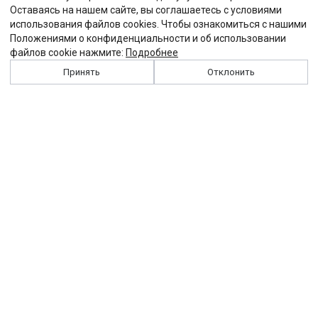
Оставаясь на нашем сайте, вы соглашаетесь с условиями
использования файлов cookies. Чтобы ознакомиться с нашими
Положениями о конфиденциальности и об использовании
файлов cookie нажмите:
Подробнее
Принять
Отклонить
История
Персоналии
Выходные данные
Виджет "Солидарности"
Контакты
Подписка
Реклама
Партнеры
Архив сайта
Забастовка
Закон
Зарплата
ЖКХ
Компенсация
Колдоговор
Налоги
Общество
Пенсия
Профсоюз