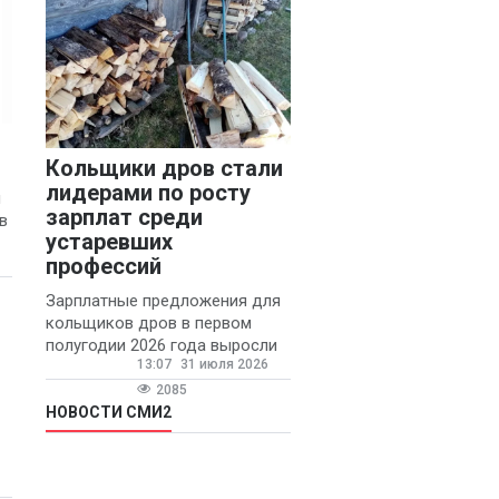
Кольщики дров стали
лидерами по росту
м
зарплат среди
в
устаревших
профессий
Зарплатные предложения для
кольщиков дров в первом
полугодии 2026 года выросли
13:07
31 июля 2026
на 58% - 62 тысяч рублей в
месяц, сообщает агентство
2085
«Прайм».
НОВОСТИ СМИ2