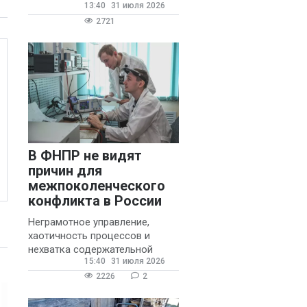
13:40
31 июля 2026
государственных и
муниципальных школ со
2721
стажем не менее 20 лет.
В ФНПР не видят
причин для
межпоколенческого
конфликта в России
Неграмотное управление,
хаотичность процессов и
нехватка содержательной
15:40
31 июля 2026
обратной связи от
руководителя являются
2226
2
основными причинами
конфликтов и раздражения в