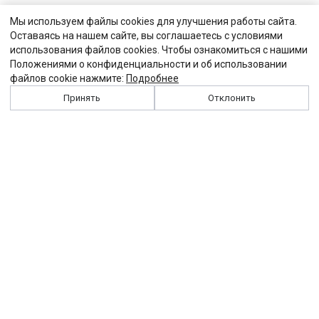
Мы используем файлы cookies для улучшения работы сайта.
Оставаясь на нашем сайте, вы соглашаетесь с условиями
использования файлов cookies. Чтобы ознакомиться с нашими
Положениями о конфиденциальности и об использовании
файлов cookie нажмите:
Подробнее
Принять
Отклонить
История
Персоналии
Выходные данные
Виджет "Солидарности"
Контакты
Подписка
Реклама
Партнеры
Архив сайта
Забастовка
Закон
Зарплата
ЖКХ
Компенсация