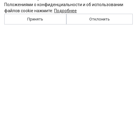
Положениями о конфиденциальности и об использовании
файлов cookie нажмите:
Подробнее
Принять
Отклонить
История
Персоналии
Выходные данные
Виджет "Солидарности"
Контакты
Подписка
Реклама
Партнеры
Архив сайта
Забастовка
Закон
Зарплата
ЖКХ
Компенсация
Колдоговор
Налоги
Общество
Пенсия
Профсоюз
Пособие
Реформы
Страхование
Все теги