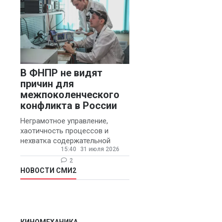
В ФНПР не видят
причин для
межпоколенческого
конфликта в России
Неграмотное управление,
хаотичность процессов и
нехватка содержательной
15:40
31 июля 2026
обратной связи от
руководителя являются
2
основными причинами
НОВОСТИ СМИ2
конфликтов и раздражения в