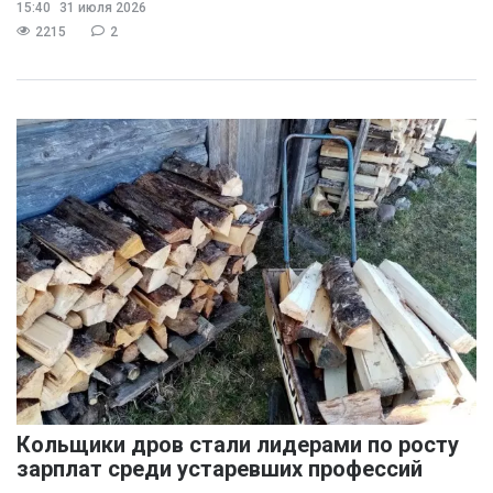
15:40
31 июля 2026
раздражения в
2215
2
Кольщики дров стали лидерами по росту
зарплат среди устаревших профессий