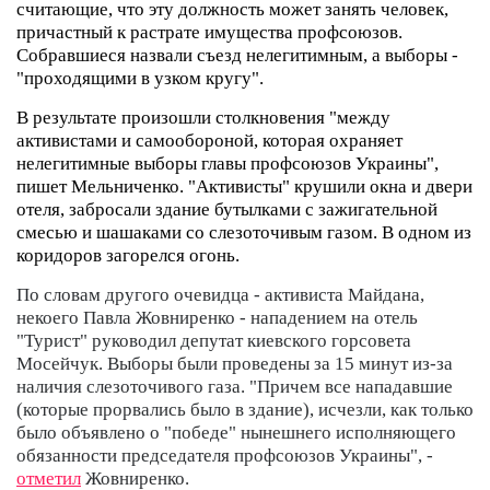
считающие, что эту должность может занять человек,
причастный к растрате имущества профсоюзов.
Собравшиеся назвали съезд нелегитимным, а выборы -
"проходящими
в узком кругу".
В результате произошли столкновения "между
активистами и самообороной, которая охраняет
нелегитимные выборы главы профсоюзов Украины",
пишет Мельниченко. "Активисты" крушили окна и двери
отеля, забросали здание бутылками с зажигательной
смесью и шашаками со слезоточивым газом. В одном из
коридоров загорелся огонь.
По словам другого очевидца - активиста Майдана,
некоего Павла Жовниренко - нападением на отель
"Турист" руководил депутат киевского горсовета
Мосейчук. Выборы были проведены за 15 минут из-за
наличия слезоточивого газа. "Причем все нападавшие
(которые прорвались было в здание), исчезли, как только
было объявлено о "победе" нынешнего исполняющего
обязанности председателя профсоюзов Украины", -
отметил
Жовниренко.