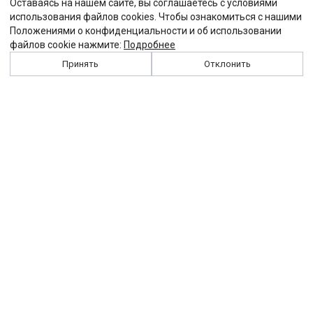
Оставаясь на нашем сайте, вы соглашаетесь с условиями
использования файлов cookies. Чтобы ознакомиться с нашими
Положениями о конфиденциальности и об использовании
файлов cookie нажмите:
Подробнее
Принять
Отклонить
История
Персоналии
Выходные данные
Виджет "Солидарности"
Контакты
Подписка
Реклама
Партнеры
Архив сайта
Забастовка
Закон
Зарплата
ЖКХ
Компенсация
Колдоговор
Налоги
Общество
Пенсия
Профсоюз